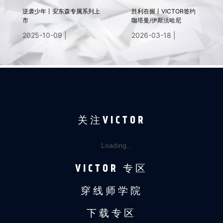
逆袭少年丨安东森专属系列上
胜利在握丨VICTOR签约
市
咖塔曼/伊斯法哈尼
2025-10-09 |
2026-03-18 |
关注VICTOR
Loading...
VICTOR 专区
穿线师学院
下载专区