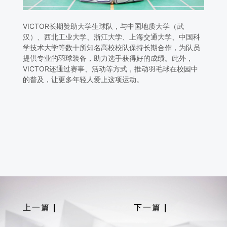
VICTOR长期赞助大学生球队，与中国地质大学（武
汉）、西北工业大学、浙江大学、上海交通大学、中国科
学技术大学等数十所知名高校校队保持长期合作，为队员
提供专业的羽球装备，助力选手获得好的成绩。此外，
VICTOR还通过赛事、活动等方式，推动羽毛球在校园中
的普及，让更多年轻人爱上这项运动。
上一篇
|
下一篇
|