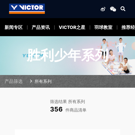
新闻专区
产品资讯
VICTOR之星
羽球教室
推荐经
胜利少年系列
产品筛选
所有系列
筛选结果 所有系列
356
件商品清单