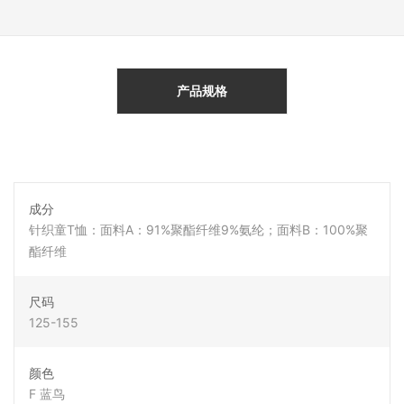
产品规格
成分
针织童T恤：面料A：91%聚酯纤维9%氨纶；面料B：100%聚
酯纤维
尺码
125-155
颜色
F 蓝鸟