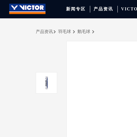
新闻专区
产品资讯
VICT
产品资讯
羽毛球
鹅毛球
品牌资讯
羽毛球拍
签约球员
穿线师档案
天猫旗舰店
产品资讯
羽毛球鞋
专业球队
学院新闻
京东旗舰店
赛事聚焦
运动包
品牌代言人
运