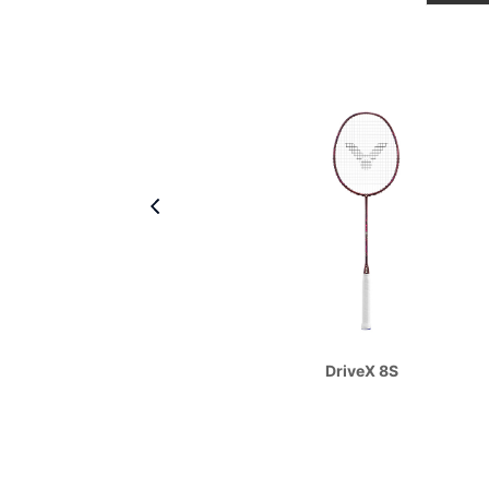
R PRO
DriveX 8S