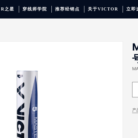
OR之星
穿线师学院
推荐经销点
关于VICTOR
立即
动服饰
羽毛球
运动防护
场地器材
配件
胜利少年系列
系
M
产