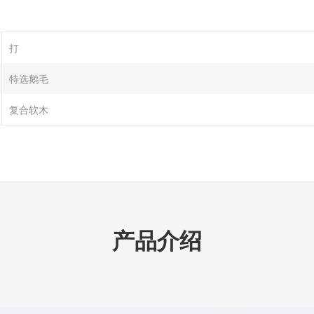
打
特选鹅毛
复合软木
产品介绍