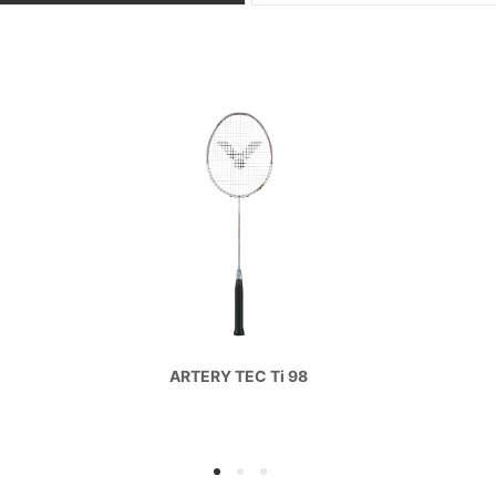
ARTERY TEC Ti 98
1
2
3