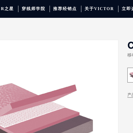
OR之星
穿线师学院
推荐经销点
关于VICTOR
立即
动服饰
羽毛球
运动防护
场地器材
配件
胜利少年系列
系
C
移
产