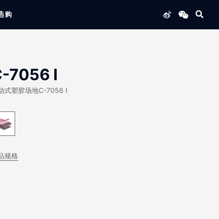
选购
列产品
-7056 I
动式塑胶场地C-7056 I
品规格