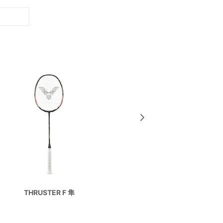
DriveX
THRUSTER F 隼