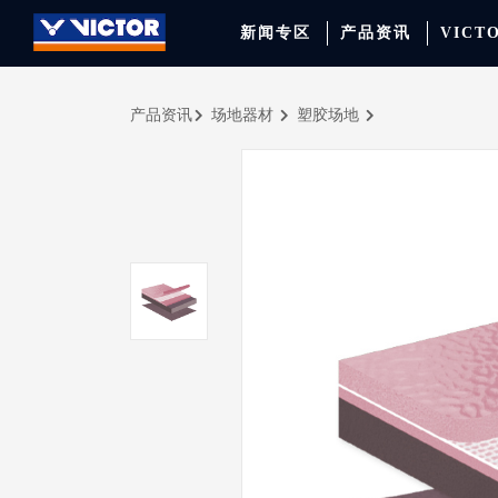
新闻专区
产品资讯
VICT
产品资讯
场地器材
塑胶场地
品牌资讯
羽毛球拍
签约球员
穿线师档案
天猫旗舰店
产品资讯
羽毛球鞋
专业球队
学院新闻
京东旗舰店
赛事聚焦
运动包
品牌代言人
运