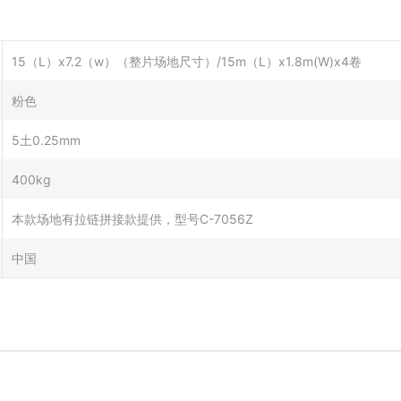
15（L）x7.2（w）（整片场地尺寸）/15m（L）x1.8m(W)x4卷
粉色
5⼟0.25mm
400kg
本款场地有拉链拼接款提供，型号C-7056Z
中国