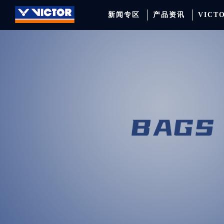
新闻专区
产品资讯
VICT
品牌资讯
羽毛球拍
签约球员
穿线师档案
天猫旗舰店
产品资讯
羽毛球鞋
专业球队
学院新闻
京东旗舰店
赛事聚焦
运动包
品牌代言人
运