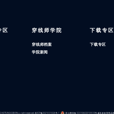
 专区
穿线师学院
下载专
穿线师档案
下载专区
学院新闻
KETS IND CORP.ALL right reserved.
苏ICP备2021031026号-1
苏公网安备 32010602010935号
威克多体育用品