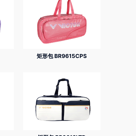
S
矩形包 BR9615CPS