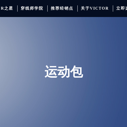
OR之星
穿线师学院
推荐经销点
关于VICTOR
立即
动服饰
羽毛球
运动防护
场地器材
配件
胜利少年系列
系
运动包