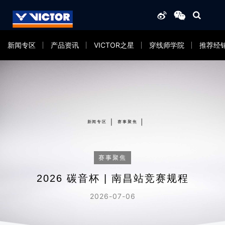
新闻专区
产品资讯
VICTOR之星
穿线师学院
推荐经
新闻专区
赛事聚焦
赛事聚焦
2026 碳音杯 | 南昌站竞赛规程
2026-07-06