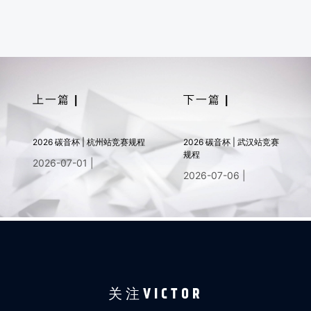
上一篇
|
下一篇
|
2026 碳音杯 | 杭州站竞赛规程
2026 碳音杯 | 武汉站竞赛
规程
2026-07-01 |
2026-07-06 |
关注VICTOR