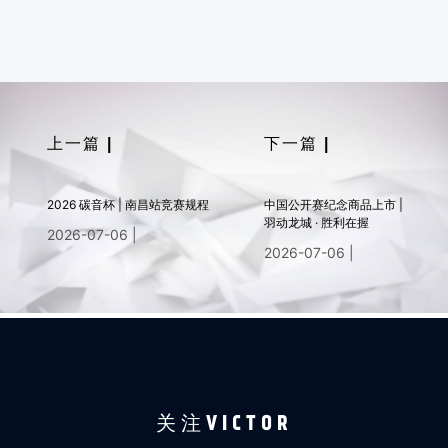
上一篇
|
下一篇
|
2026 碳音杯 | 南昌站竞赛规程
中国公开赛纪念商品上市 |
羽动龙城 · 胜利在握
2026-07-06 |
2026-07-06 |
关注VICTOR