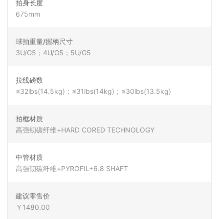
拍身长度
675mm
球拍重量/握柄尺寸
3U/G5；4U/G5；5U/G5
拉线磅数
≤32lbs(14.5kg)；≤31lbs(14kg)；≤30lbs(13.5kg)
拍框材质
高强韧碳纤维+HARD CORED TECHNOLOGY
中管材质
高强韧碳纤维+PYROFIL+6.8 SHAFT
建议零售价
￥1480.00