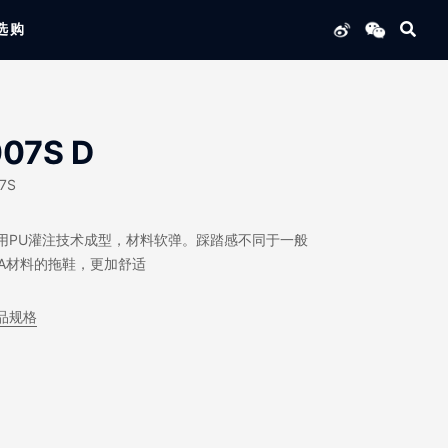
选购
列产品
07S D
7S
用PU灌注技术成型，材料软弹。踩踏感不同于一般
VA材料的拖鞋，更加舒适
品规格