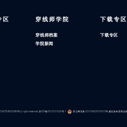
 专区
穿线师学院
下载专
穿线师档案
下载专区
学院新闻
KETS IND CORP.ALL right reserved.
苏ICP备2021031026号-1
苏公网安备 32010602010935号
威克多体育用品