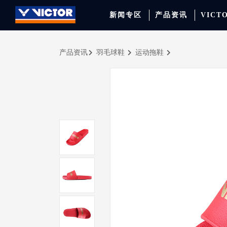
新闻专区
产品资讯
VICT
产品资讯
羽毛球鞋
运动拖鞋
品牌资讯
羽毛球拍
签约球员
穿线师档案
天猫旗舰店
产品资讯
羽毛球鞋
专业球队
学院新闻
京东旗舰店
赛事聚焦
运动包
品牌代言人
运