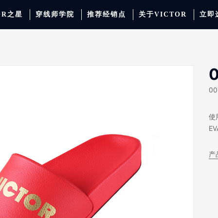
OR之星
穿线师学院
推荐经销点
关于VICTOR
立即
动服饰
羽毛球
运动防护
场地器材
配件
胜利少年系列
系
0
00
使
E
产