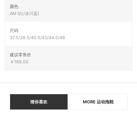
颜色
AM (白/冰川蓝)
尺码
37.5/39.5/40.5/42/44.5/46
建议零售价
￥169.00
猜你喜欢
MORE 运动拖鞋