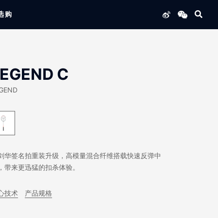
选购
列产品
LEGEND C
GEND
剑华签名拍重装升级，高模量混合纤维搭载快速反弹中
，带来更迅猛的扣杀体验。
心技术
产品规格