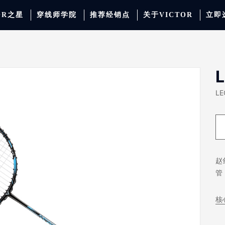
OR之星
穿线师学院
推荐经销点
关于VICTOR
立即
动服饰
羽毛球
运动防护
场地器材
配件
胜利少年系列
系
LE
赵
管
核