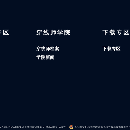
 专区
穿线师学院
下载专
穿线师档案
下载专区
学院新闻
KETS IND CORP.ALL right reserved.
苏ICP备2021031026号-1
苏公网安备 32010602010935号
威克多体育用品