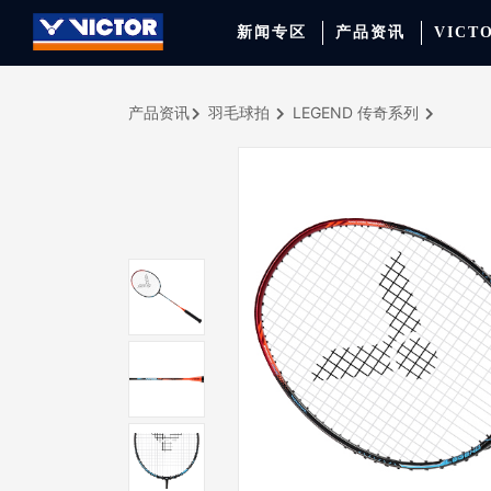
新闻专区
产品资讯
VICT
产品资讯
羽毛球拍
LEGEND 传奇系列
品牌资讯
羽毛球拍
签约球员
穿线师档案
天猫旗舰店
产品资讯
羽毛球鞋
专业球队
学院新闻
京东旗舰店
赛事聚焦
运动包
品牌代言人
运