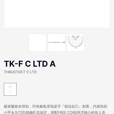
TK-F C LTD A
THRUSTER F C LTD
戴资颖签名球拍，印有戴爸亲笔提字『相信自己』刺青，代表性的
小平头与72孔精确扎实设定，搭配FREE CORE悬浮核心科技人造