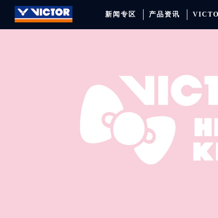
新闻专区
产品资讯
VICT
品牌资讯
羽毛球拍
签约球员
穿线师档案
天猫旗舰店
产品资讯
羽毛球鞋
专业球队
学院新闻
京东旗舰店
赛事聚焦
运动包
品牌代言人
运