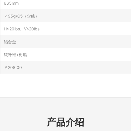
665mm
＜95g/G5（含线）
H≤20lbs、V≤20lbs
铝合金
碳纤维+树脂
￥208.00
产品介绍