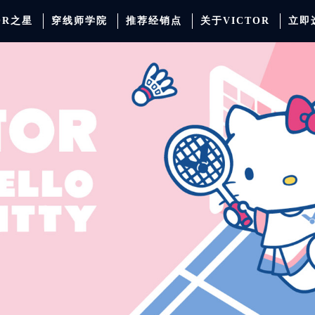
OR之星
穿线师学院
推荐经销点
关于VICTOR
立即
动服饰
羽毛球
运动防护
场地器材
配件
胜利少年系列
系