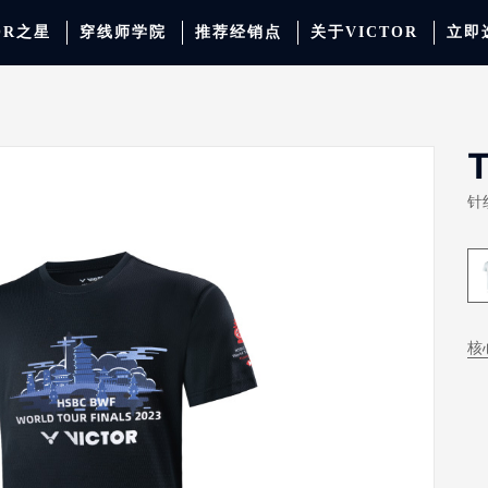
OR之星
穿线师学院
推荐经销点
关于VICTOR
立即
动服饰
羽毛球
运动防护
场地器材
配件
胜利少年系列
系
针
核