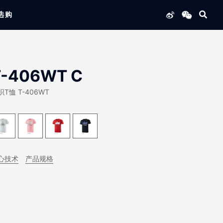
选购
列产品
T-406WT C
织T恤 T-406WT
心技术
产品规格