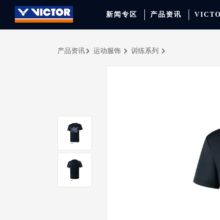
新闻专区
产品资讯
VICT
产品资讯
运动服饰
训练系列
品牌资讯
羽毛球拍
签约球员
穿线师档案
天猫旗舰店
产品资讯
羽毛球鞋
专业球队
学院新闻
京东旗舰店
赛事聚焦
运动包
品牌代言人
运