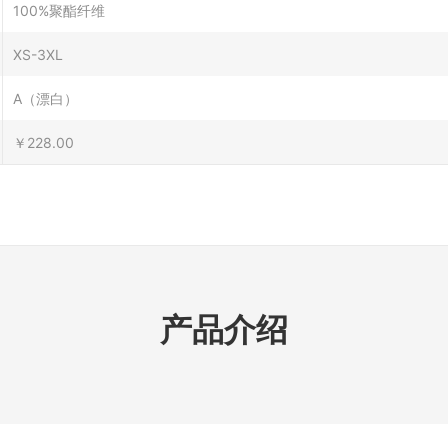
100%聚酯纤维
XS-3XL
A（漂白）
￥228.00
产品介绍