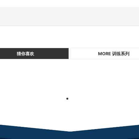
猜你喜欢
MORE 训练系列
1