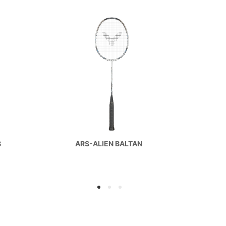
B
ARS-ALIEN BALTAN
1
2
3