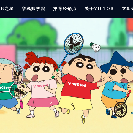
OR之星
穿线师学院
推荐经销点
关于VICTOR
立即
动服饰
羽毛球
运动防护
场地器材
配件
胜利少年系列
系