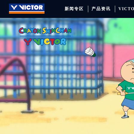
新闻专区
产品资讯
VICT
品牌资讯
羽毛球拍
签约球员
穿线师档案
天猫旗舰店
产品资讯
羽毛球鞋
专业球队
学院新闻
京东旗舰店
赛事聚焦
运动包
品牌代言人
运