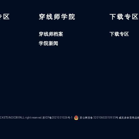
 专区
穿线师学院
下载专
穿线师档案
下载专区
学院新闻
KETS IND CORP.ALL right reserved.
苏ICP备2021031026号-1
苏公网安备 32010602010935号
威克多体育用品