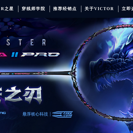
OR之星
穿线师学院
推荐经销点
关于VICTOR
立即
动服饰
羽毛球
运动防护
场地器材
配件
胜利少年系列
系