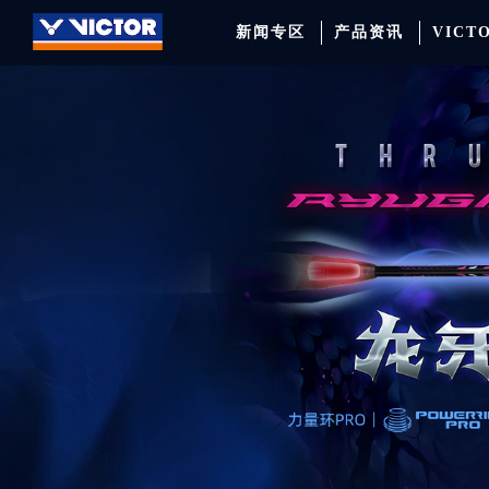
新闻专区
产品资讯
VICT
品牌资讯
羽毛球拍
签约球员
穿线师档案
天猫旗舰店
产品资讯
羽毛球鞋
专业球队
学院新闻
京东旗舰店
赛事聚焦
运动包
品牌代言人
运