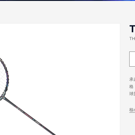
T
TH
承
格
球
核