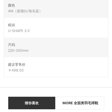
颜色
AM（蒸馏白/海岛蓝）
楦頭
U-SHAPE 3.0
尺码
220-300mm
建议零售价
￥498.00
猜你喜欢
MORE 全面类羽毛球鞋