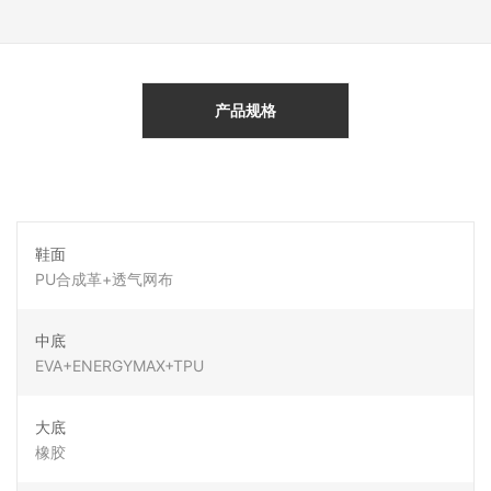
产品规格
鞋面
PU合成革+透气网布
中底
EVA+ENERGYMAX+TPU
大底
橡胶