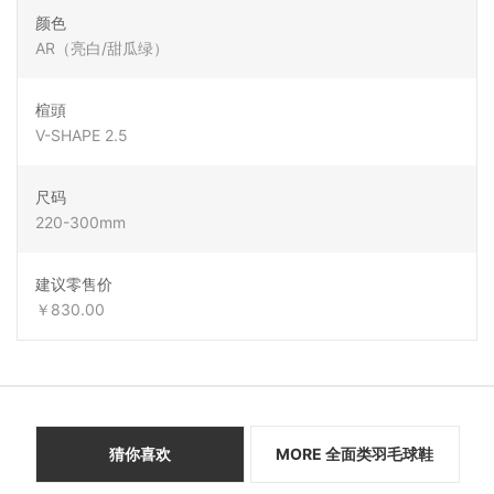
颜色
AR（亮白/甜瓜绿）
楦頭
V-SHAPE 2.5
尺码
220-300mm
建议零售价
￥830.00
猜你喜欢
MORE 全面类羽毛球鞋