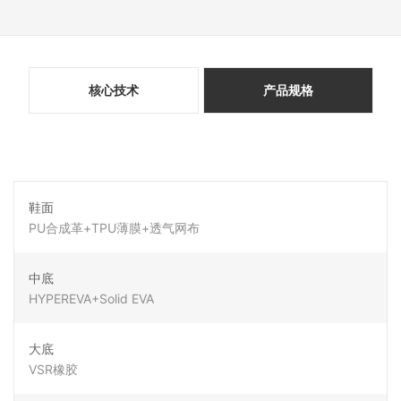
核心技术
产品规格
鞋面
PU合成革+TPU薄膜+透气网布
中底
HYPEREVA+Solid EVA
大底
VSR橡胶