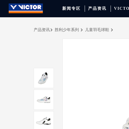
新闻专区
产品资讯
VICT
产品资讯
胜利少年系列
儿童羽毛球鞋
品牌资讯
羽毛球拍
签约球员
穿线师档案
天猫旗舰店
产品资讯
羽毛球鞋
专业球队
学院新闻
京东旗舰店
赛事聚焦
运动包
品牌代言人
运