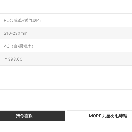
PU合成革+透气网布
210-230mm
AC（白/黑檀木）
￥398.00
猜你喜欢
MORE 儿童羽毛球鞋