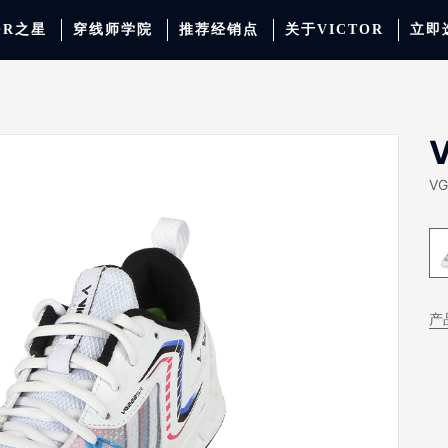
OR之星
穿线师学院
推荐经销点
关于VICTOR
立即
动服饰
羽毛球
运动防护
场地器材
配件
胜利少年系列
系
VG
产