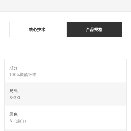
核心技术
产品规格
成分
100%聚酯纤维
尺码
S-3XL
颜色
A（漂白）