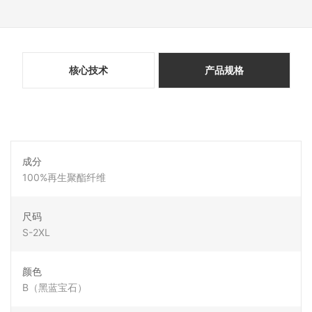
核心技术
产品规格
成分
100%再生聚酯纤维
尺码
S-2XL
颜色
B（黑蓝宝石）