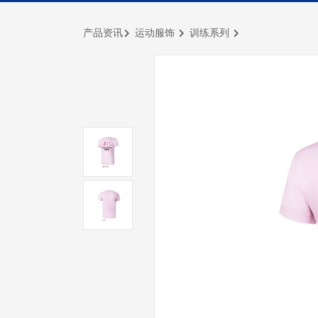
产品资讯
运动服饰
训练系列