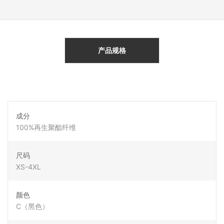
产品规格
成分
100%再生聚酯纤维
尺码
XS-4XL
颜色
C（黑色）