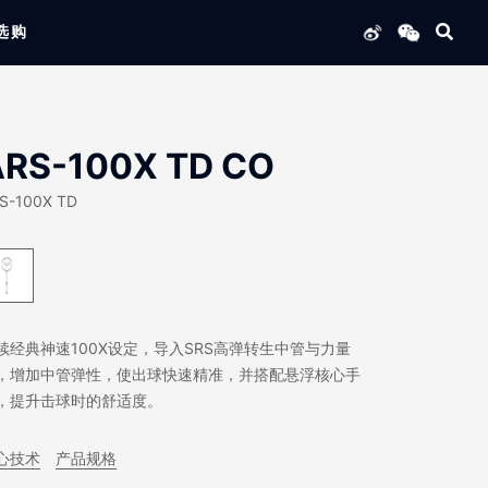
选购
列产品
ARS-100X TD CO
S-100X TD
续经典神速100X设定，导入SRS高弹转生中管与力量
，增加中管弹性，使出球快速精准，并搭配悬浮核心手
，提升击球时的舒适度。
心技术
产品规格