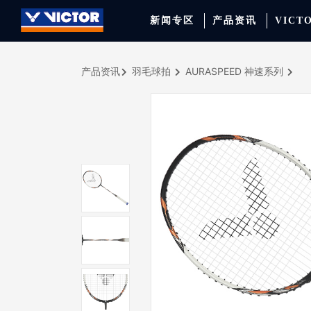
新闻专区
产品资讯
VICT
产品资讯
羽毛球拍
AURASPEED 神速系列
品牌资讯
羽毛球拍
签约球员
穿线师档案
天猫旗舰店
产品资讯
羽毛球鞋
专业球队
学院新闻
京东旗舰店
赛事聚焦
运动包
品牌代言人
运