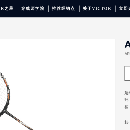
OR之星
穿线师学院
推荐经销点
关于VICTOR
立即
动服饰
羽毛球
运动防护
场地器材
配件
胜利少年系列
系
AR
延
环
柄
核