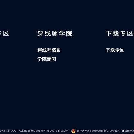
 专区
穿线师学院
下载专
穿线师档案
下载专区
学院新闻
KETS IND CORP.ALL right reserved.
苏ICP备2021031026号-1
苏公网安备 32010602010935号
威克多体育用品