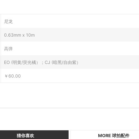
尼龙
0.63mm x 10m
高弹
EO (明黄/荧光橘）；CJ (暗黑/自由紫）
￥60.00
猜你喜欢
MORE 球拍配件