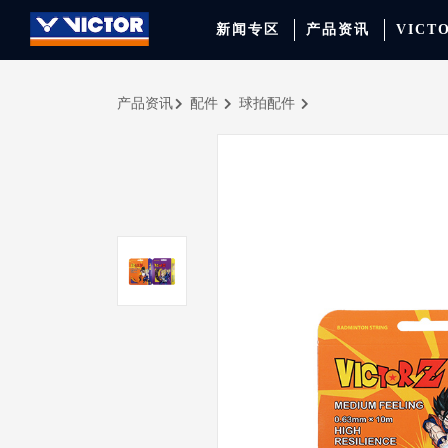
新闻专区
产品资讯
VICT
产品资讯
配件
球拍配件
品牌资讯
羽毛球拍
签约球员
穿线师档案
天猫旗舰店
产品资讯
羽毛球鞋
专业球队
学院新闻
京东旗舰店
赛事聚焦
运动包
品牌代言人
运