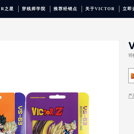
OR之星
穿线师学院
推荐经销点
关于VICTOR
立即
动服饰
羽毛球
运动防护
场地器材
配件
胜利少年系列
系
羽
产