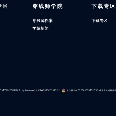
 专区
穿线师学院
下载专
穿线师档案
下载专区
学院新闻
KETS IND CORP.ALL right reserved.
苏ICP备2021031026号-1
苏公网安备 32010602010935号
威克多体育用品