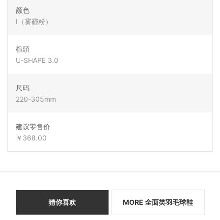
颜色
I（雾霾粉）
楦頭
U-SHAPE 3.0
尺码
220-305mm
建议零售价
￥368.00
猜你喜欢
MORE 全面类羽毛球鞋