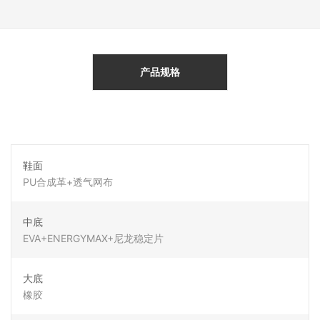
产品规格
鞋面
PU合成革+透气网布
中底
EVA+ENERGYMAX+尼龙稳定片
大底
橡胶