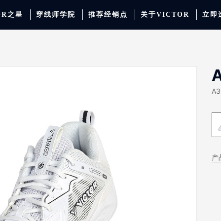
OR之星
穿线师学院
推荐经销点
关于VICTOR
立即
动服饰
羽毛球
运动防护
场地器材
配件
胜利少年系列
系
A3
产