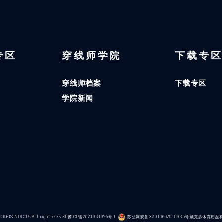
 专区
穿线师学院
下载专
穿线师档案
下载专区
学院新闻
KETS IND CORP.ALL right reserved.
苏ICP备2021031026号-1
苏公网安备 32010602010935号
威克多体育用品