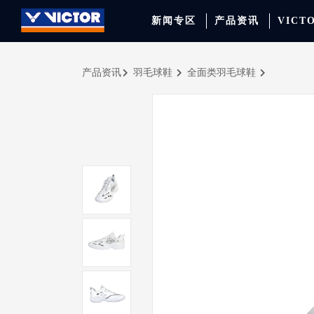
新闻专区
产品资讯
VICT
产品资讯
羽毛球鞋
全面类羽毛球鞋
品牌资讯
羽毛球拍
签约球员
穿线师档案
天猫旗舰店
产品资讯
羽毛球鞋
专业球队
学院新闻
京东旗舰店
赛事聚焦
运动包
品牌代言人
运