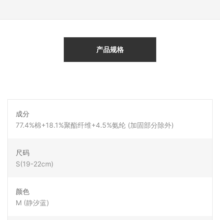
产品规格
成分
77.4%棉+18.1%聚酯纤维+4.5%氨纶 (加固部分除外)
尺码
S(19-22cm)
颜色
M (静汐蓝)