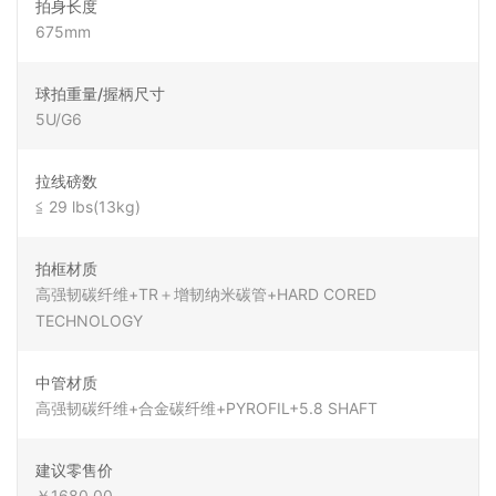
拍身长度
675mm
球拍重量/握柄尺寸
5U/G6
拉线磅数
≦ 29 lbs(13kg)
拍框材质
高强韧碳纤维+TR＋增韧纳米碳管+HARD CORED
TECHNOLOGY
中管材质
高强韧碳纤维+合金碳纤维+PYROFIL+5.8 SHAFT
建议零售价
￥1680.00