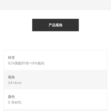
产品规格
材质
82%聚酯纤维+18%氨纶
规格
24×4cm
颜色
D 朱砂红