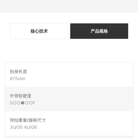
核心技术
产品规格
拍身长度
675mm
中管软硬度
S○○●○○F
球拍重量/握柄尺寸
3U/G5 4U/G6