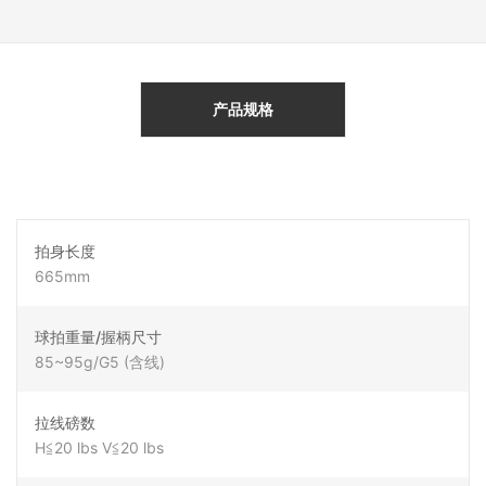
产品规格
拍身长度
665mm
球拍重量/握柄尺寸
85~95g/G5 (含线)
拉线磅数
H≦20 lbs V≦20 lbs