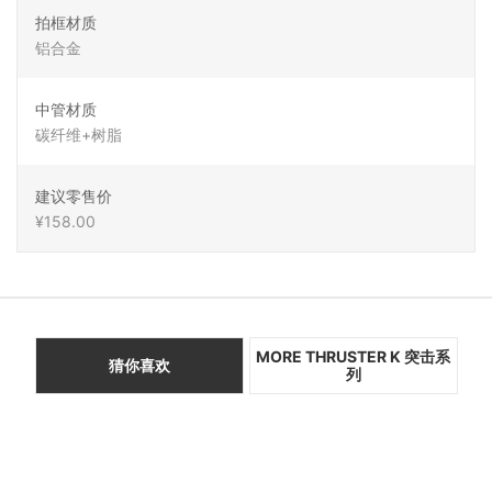
拍框材质
铝合金
中管材质
碳纤维+树脂
建议零售价
¥158.00
MORE THRUSTER K 突击系
猜你喜欢
列