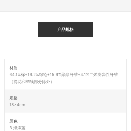
产品规格
材质
64.1%棉+16.2%锦纶+15.6%聚酯纤维+4.1%二烯类弹性纤维
（提花和绣线部分除外）
规格
18x4cm
颜色
B 海洋蓝