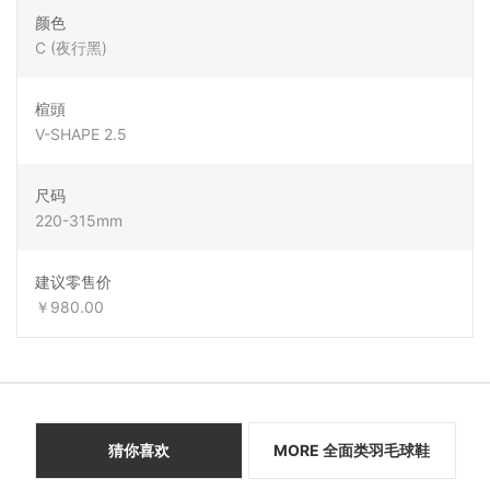
颜色
C (夜行黑)
楦頭
V-SHAPE 2.5
尺码
220-315mm
建议零售价
￥980.00
猜你喜欢
MORE 全面类羽毛球鞋