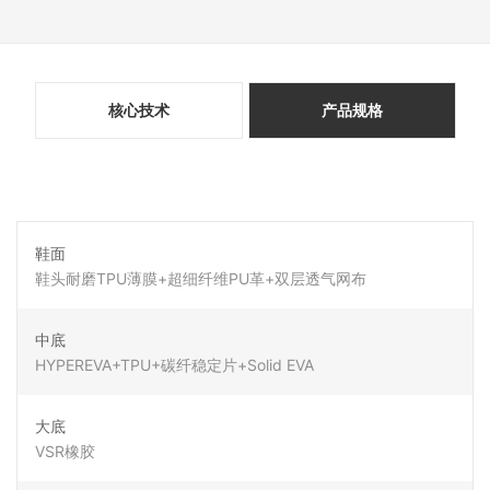
核心技术
产品规格
鞋面
鞋头耐磨TPU薄膜+超细纤维PU革+双层透气网布
中底
HYPEREVA+TPU+碳纤稳定片+Solid EVA
大底
VSR橡胶