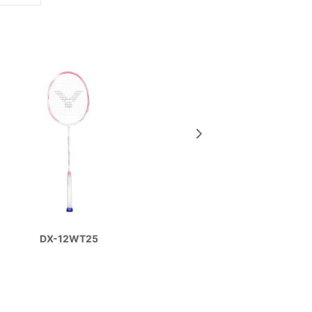
JETSPEED 
DX-12WT25