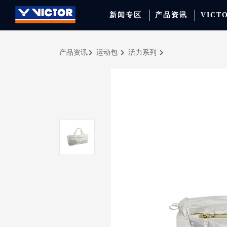
新闻专区
产品资讯
VICT
产品资讯
运动包
活力系列
品牌资讯
羽毛球拍
签约球员
穿线师档案
天猫旗舰店
产品资讯
羽毛球鞋
专业球队
学院新闻
京东旗舰店
赛事聚焦
运动包
品牌代言人
运