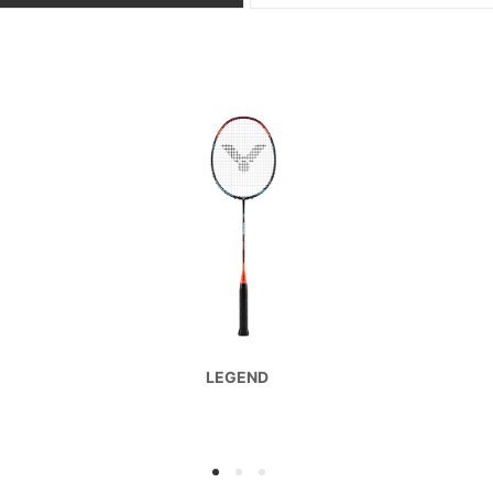
LEGEND
1
2
3