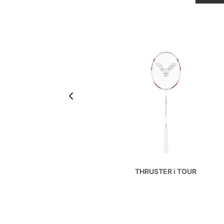
TER 烎
THRUSTER i TOUR