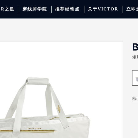
OR之星
穿线师学院
推荐经销点
关于VICTOR
立即
动服饰
羽毛球
运动防护
场地器材
配件
胜利少年系列
系
矩
核