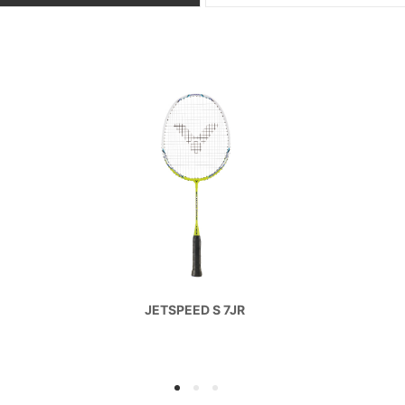
JETSPEED S 7JR
1
2
3