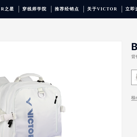
OR之星
穿线师学院
推荐经销点
关于VICTOR
立即
动服饰
羽毛球
运动防护
场地器材
配件
胜利少年系列
系
背包
核