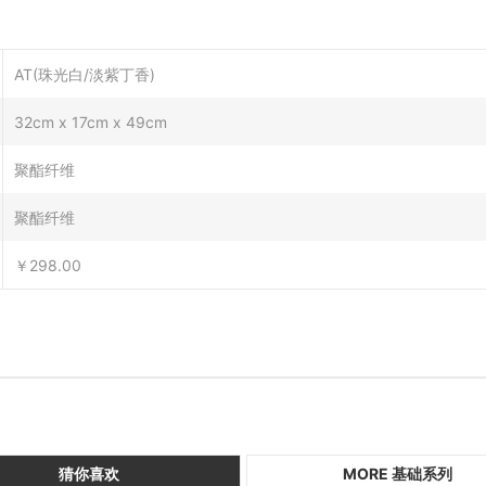
AT(珠光白/淡紫丁香)
32cm x 17cm x 49cm
聚酯纤维
聚酯纤维
￥298.00
猜你喜欢
MORE 基础系列