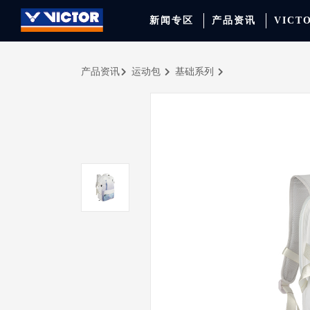
新闻专区
产品资讯
VICT
产品资讯
运动包
基础系列
品牌资讯
羽毛球拍
签约球员
穿线师档案
天猫旗舰店
产品资讯
羽毛球鞋
专业球队
学院新闻
京东旗舰店
赛事聚焦
运动包
品牌代言人
运