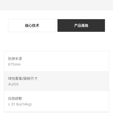
核心技术
产品规格
拍身长度
675mm
球拍重量/握柄尺寸
4U/G5
拉线磅数
≦ 31 lbs(14kg)