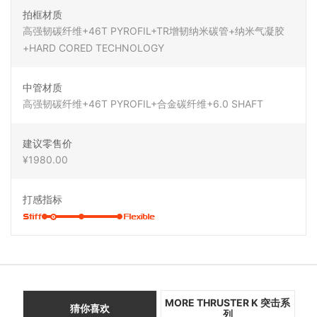
拍框材质
高强韧碳纤维+46T PYROFIL+TR增韧纳米碳管+纳米气凝胶
+HARD CORED TECHNOLOGY
中管材质
高强韧碳纤维+46T PYROFIL+合金碳纤维+6.0 SHAFT
建议零售价
¥1980.00
打感指标
MORE THRUSTER K 突击系
猜你喜欢
列