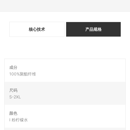
核心技术
产品规格
成分
100%聚酯纤维
尺码
S-2XL
颜色
I 粉柠檬水