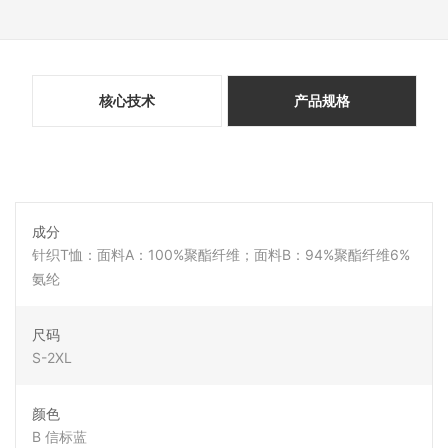
核心技术
产品规格
成分
针织T恤：面料A：100%聚酯纤维；面料B：94%聚酯纤维6%
氨纶
尺码
S-2XL
颜色
B 信标蓝