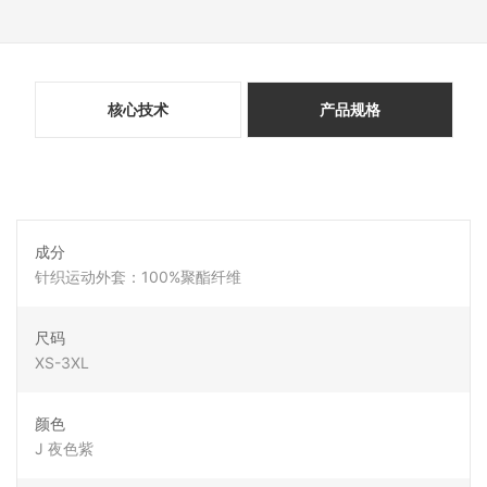
核心技术
产品规格
成分
针织运动外套：100%聚酯纤维
尺码
XS-3XL
颜色
J 夜色紫