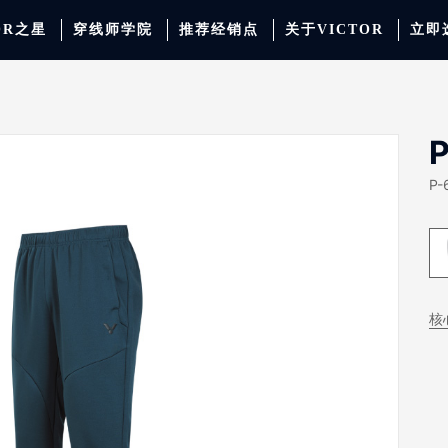
OR之星
穿线师学院
推荐经销点
关于VICTOR
立即
动服饰
羽毛球
运动防护
场地器材
配件
胜利少年系列
系
P
P-
核