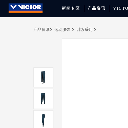
新闻专区
产品资讯
VICT
产品资讯
运动服饰
训练系列
品牌资讯
羽毛球拍
签约球员
穿线师档案
天猫旗舰店
产品资讯
羽毛球鞋
专业球队
学院新闻
京东旗舰店
赛事聚焦
运动包
品牌代言人
运