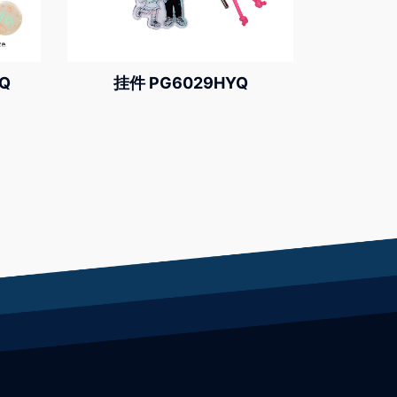
Q
挂件 PG6029HYQ