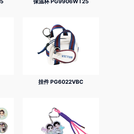
5
保温杯 PG9906WT25
挂件 PG6022VBC