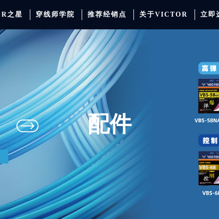
OR之星
穿线师学院
推荐经销点
关于VICTOR
立即
动服饰
羽毛球
运动防护
场地器材
配件
胜利少年系列
系
配件