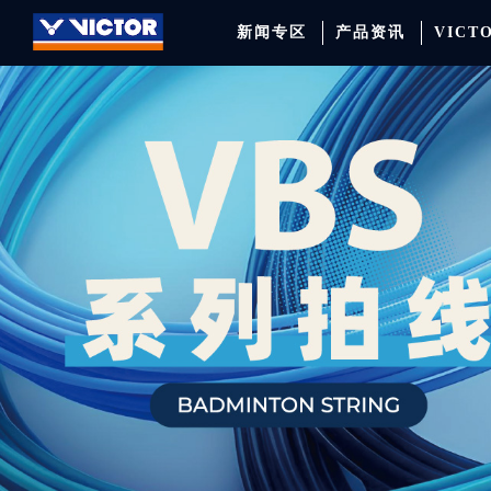
新闻专区
产品资讯
VICT
品牌资讯
羽毛球拍
签约球员
穿线师档案
天猫旗舰店
产品资讯
羽毛球鞋
专业球队
学院新闻
京东旗舰店
赛事聚焦
运动包
品牌代言人
运