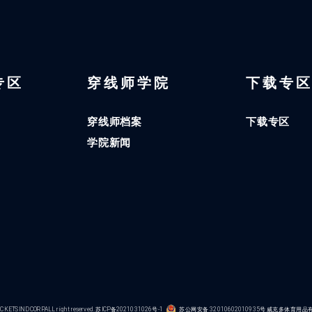
 专区
穿线师学院
下载专
穿线师档案
下载专区
学院新闻
KETS IND CORP.ALL right reserved.
苏ICP备2021031026号-1
苏公网安备 32010602010935号
威克多体育用品