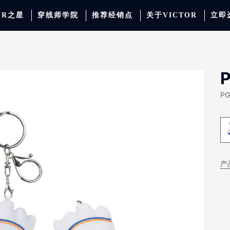
OR之星
穿线师学院
推荐经销点
关于VICTOR
立即
动服饰
羽毛球
运动防护
场地器材
配件
胜利少年系列
系
PG
产