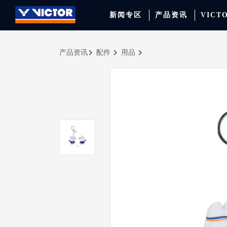
新闻专区
产品资讯
VICT
产品资讯
配件
用品
品牌资讯
羽毛球拍
签约球员
穿线师档案
天猫旗舰店
产品资讯
羽毛球鞋
专业球队
学院新闻
京东旗舰店
赛事聚焦
运动包
品牌代言人
运