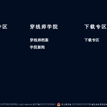
 专区
穿线师学院
下载专
穿线师档案
下载专区
学院新闻
KETS IND CORP.ALL right reserved.
苏ICP备2021031026号-1
苏公网安备 32010602010935号
威克多体育用品