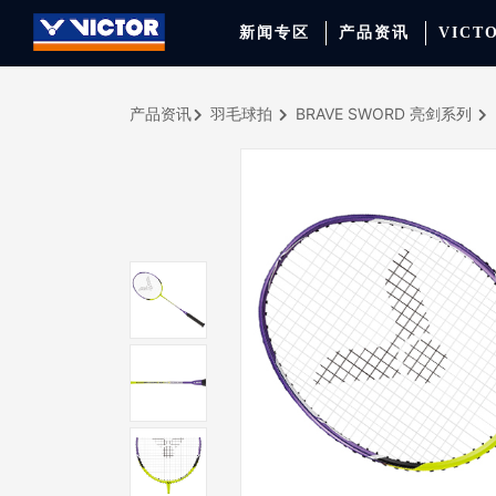
新闻专区
产品资讯
VICT
产品资讯
羽毛球拍
BRAVE SWORD 亮剑系列
品牌资讯
羽毛球拍
签约球员
穿线师档案
天猫旗舰店
产品资讯
羽毛球鞋
专业球队
学院新闻
京东旗舰店
赛事聚焦
运动包
品牌代言人
运