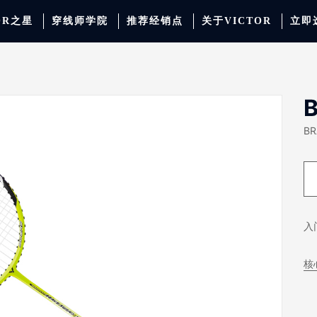
OR之星
穿线师学院
推荐经销点
关于VICTOR
立即
动服饰
羽毛球
运动防护
场地器材
配件
胜利少年系列
系
B
BR
入
核