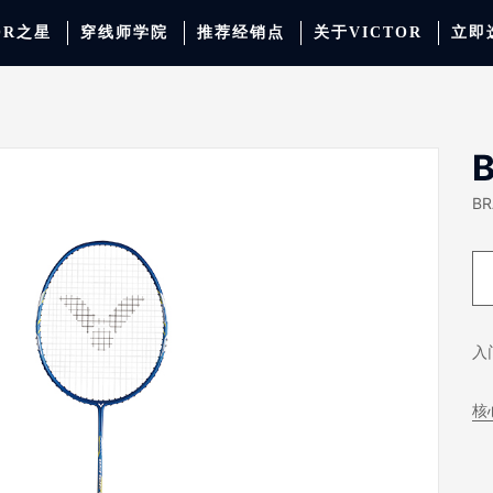
OR之星
穿线师学院
推荐经销点
关于VICTOR
立即
动服饰
羽毛球
运动防护
场地器材
配件
胜利少年系列
系
BR
入
核