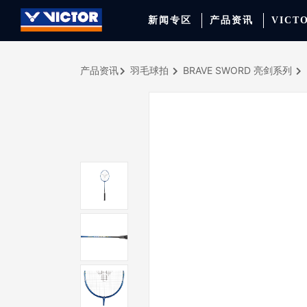
新闻专区
产品资讯
VICT
产品资讯
羽毛球拍
BRAVE SWORD 亮剑系列
品牌资讯
羽毛球拍
签约球员
穿线师档案
天猫旗舰店
产品资讯
羽毛球鞋
专业球队
学院新闻
京东旗舰店
赛事聚焦
运动包
品牌代言人
运