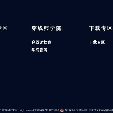
 专区
穿线师学院
下载专
穿线师档案
下载专区
学院新闻
KETS IND CORP.ALL right reserved.
苏ICP备2021031026号-1
苏公网安备 32010602010935号
威克多体育用品