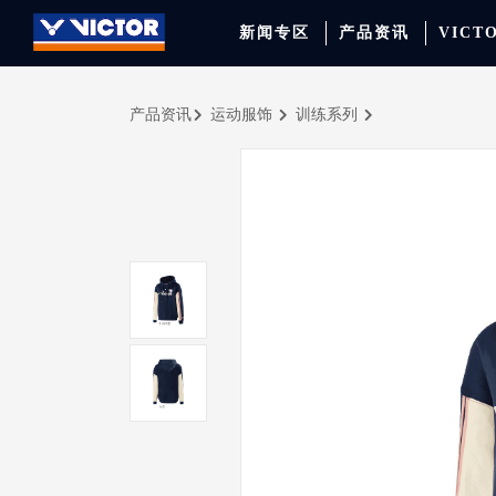
新闻专区
产品资讯
VICT
产品资讯
运动服饰
训练系列
品牌资讯
羽毛球拍
签约球员
穿线师档案
天猫旗舰店
产品资讯
羽毛球鞋
专业球队
学院新闻
京东旗舰店
赛事聚焦
运动包
品牌代言人
运