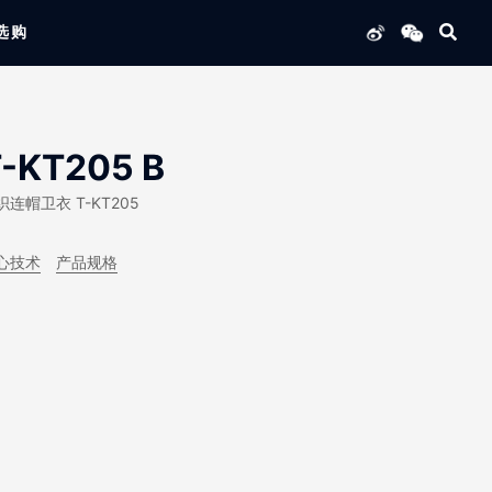
选购
列产品
-KT205 B
织连帽卫衣 T-KT205
心技术
产品规格