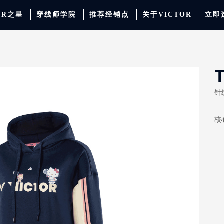
OR之星
穿线师学院
推荐经销点
关于VICTOR
立即
动服饰
羽毛球
运动防护
场地器材
配件
胜利少年系列
系
T
针
核