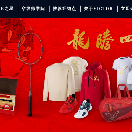
OR之星
穿线师学院
推荐经销点
关于VICTOR
立即
动服饰
羽毛球
运动防护
场地器材
配件
胜利少年系列
系