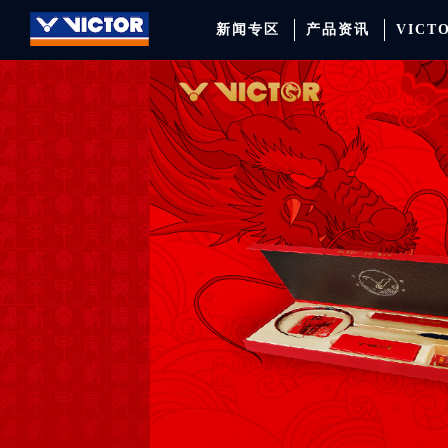
新闻专区
产品资讯
VICT
品牌资讯
羽毛球拍
签约球员
穿线师档案
天猫旗舰店
产品资讯
羽毛球鞋
专业球队
学院新闻
京东旗舰店
赛事聚焦
运动包
品牌代言人
运