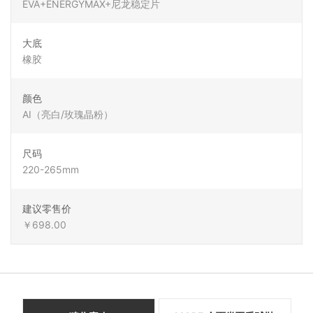
EVA+ENERGYMAX+尼龙稳定片
大底
橡胶
颜色
AI（亮白/玫瑰晶粉）
尺码
220-265mm
建议零售价
￥698.00